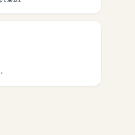
 propiedad.
a.