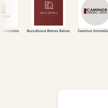
uccafusca Bienes Raices
Caminos Inmobiliaria
Davant P