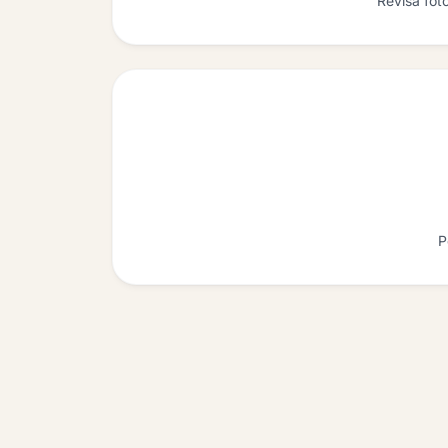
Revisá fot
P